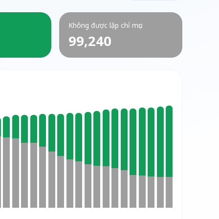
Không được lập chỉ mục
99,240