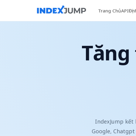
Trang Chủ
API
Địn
Tăng 
IndexJump kết h
Google, Chatgpt 