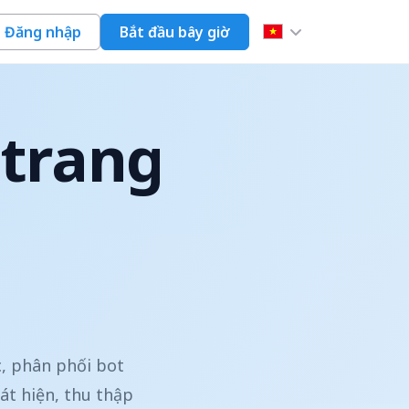
Đăng nhập
Bắt đầu bây giờ
 trang
c, phân phối bot
át hiện, thu thập