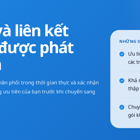
à liên kết
được phát
NHỮNG G
Ưu ti
n
các t
Khả n
hân phối trong thời gian thực và xác nhận
thập 
g ưu tiên của bạn trước khi chuyển sang
Chuyể
gói k