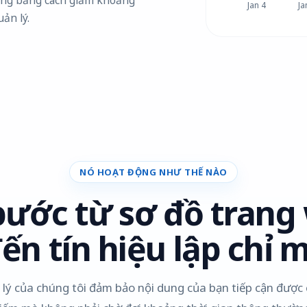
Jan 4
Ja
ản lý.
NÓ HOẠT ĐỘNG NHƯ THẾ NÀO
bước từ sơ đồ trang
ến tín hiệu lập chỉ m
 lý của chúng tôi đảm bảo nội dung của bạn tiếp cận được c