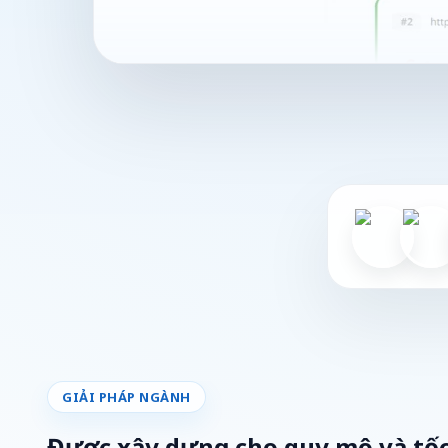
GIẢI PHÁP NGÀNH
Được xây dựng cho quy mô và tố