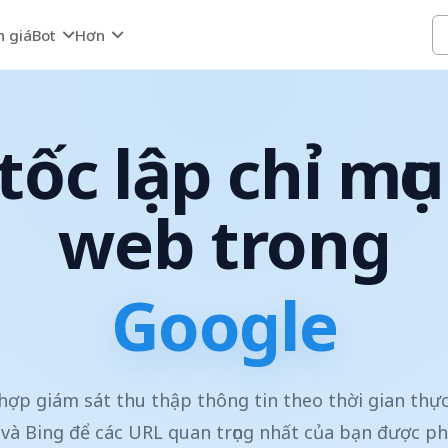
h giá
Bot
Hơn
tốc lập chỉ mục
web trong
Google
ợp giám sát thu thập thông tin theo thời gian thự
và Bing để các URL quan trọng nhất của bạn được ph