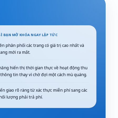
Ì BẠN MỞ KHÓA NGAY LẬP TỨC
ên phân phối các trang có giá trị cao nhất và
rang mới ra mắt.
ăng hiển thị thời gian thực về hoạt động thu
thông tin thay vì chờ đợi một cách mù quáng.
n giao rõ ràng từ xác thực miễn phí sang các
hối lượng phải trả phí.