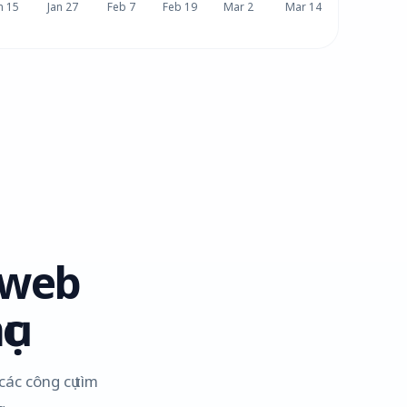
n 15
Jan 27
Feb 7
Feb 19
Mar 2
Mar 14
 web
ục
ác công cụ tìm