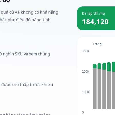
ết quả cũ và không có khả năng
Đã lập chỉ mục
184,120
hắc phục điều đó bằng tính
Trang
300К
00 nghìn SKU và xem chúng
200К
 được thu thập trước khi xu
100K
0
àng bằng cách giảm khoảng