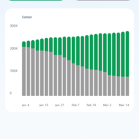
Seiten
300К
200К
100K
0
Jan 4
Jan 15
Jan 27
Feb 7
Feb 19
Mar 2
Mar 14