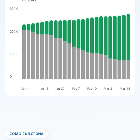
Páginas
300К
200К
100K
0
Jan 4
Jan 15
Jan 27
Feb 7
Feb 19
Mar 2
Mar 14
COMO FUNCIONA