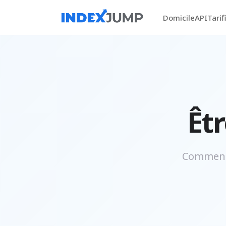
Domicile
API
Tarif
Êt
Comment 