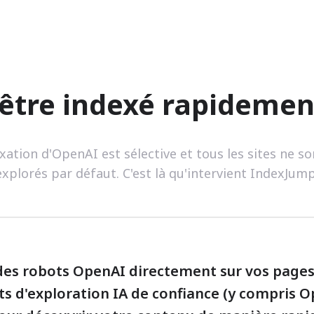
être indexé rapidemen
xation d'OpenAI est sélective et tous les sites ne s
explorés par défaut. C'est là qu'intervient IndexJump
 des robots OpenAI directement sur vos page
ts d'exploration IA de confiance (y compris O