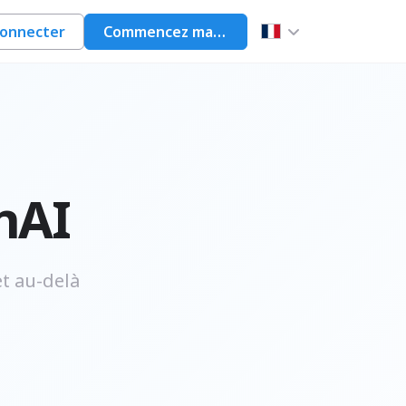
connecter
Commencez maintenant
nAI
t au-delà