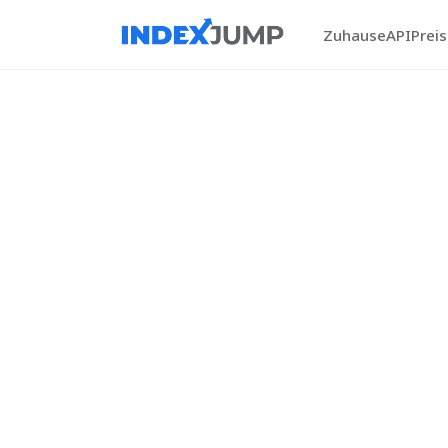
Zuhause
API
Prei