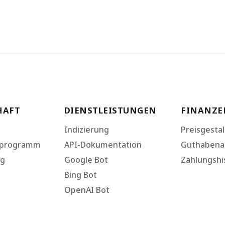
HAFT
DIENSTLEISTUNGEN
FINANZE
Indizierung
Preisgesta
sprogramm
API-Dokumentation
Guthabena
ng
Google Bot
Zahlungshi
Bing Bot
OpenAI Bot