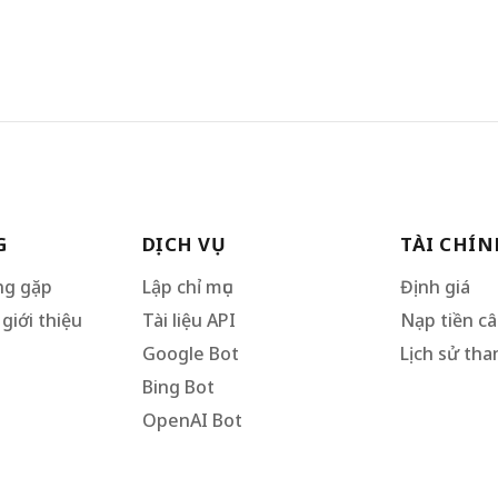
G
DỊCH VỤ
TÀI CHÍN
ng gặp
Lập chỉ mục
Định giá
giới thiệu
Tài liệu API
Nạp tiền c
Google Bot
Lịch sử tha
Bing Bot
OpenAI Bot