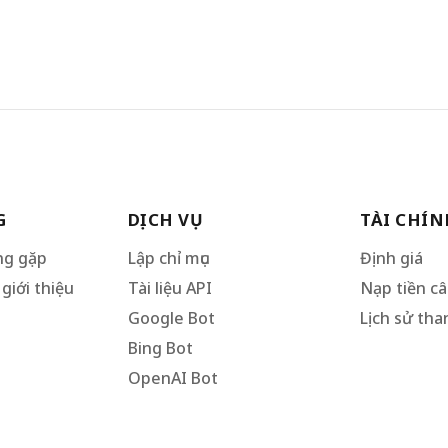
G
DỊCH VỤ
TÀI CHÍN
ng gặp
Lập chỉ mục
Định giá
giới thiệu
Tài liệu API
Nạp tiền c
Google Bot
Lịch sử tha
Bing Bot
OpenAI Bot