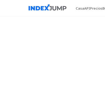
Casa
API
Precios
B